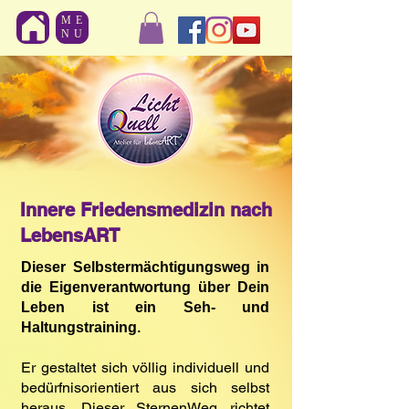
ME
NU
Innere Friedensmedizin nach
LebensART
Dieser Selbstermächtigungsweg in
die Eigenverantwortung
über Dein
Leben ist ein
Seh- und
Haltungstraining.
Er gestaltet sich völlig individuell und
bedürfnisorientiert aus sich selbst
heraus. Dieser SternenWeg richtet