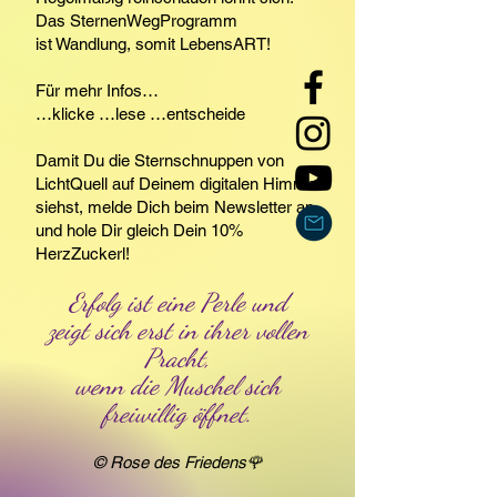
Das SternenWegProgramm
ist Wandlung, somit LebensART!
Für mehr Infos…
…klicke …lese …entscheide
Damit Du die Sternschnuppen von
LichtQuell auf Deinem digitalen Himmel
siehst, melde Dich beim Newsletter an
und hole Dir gleich Dein 10%
HerzZuckerl!
Erfolg ist eine Perle und
zeigt sich erst in ihrer vollen
Pracht,
wenn die Muschel sich
freiwillig öffnet.
© Rose des Friedens🌹