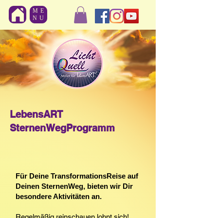
ME
NU
LebensART
SternenWegProgramm
Für Deine TransformationsReise auf
Deinen SternenWeg, bieten wir Dir
besondere
Aktivitäten an.
Regelmäßig reinschauen lohnt sich!