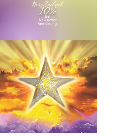
HerzZuckerl
10%
Bei
Newsletter
Anmeldung.