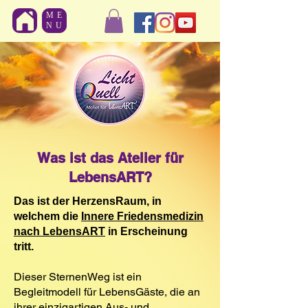
ME
NU
Was ist das Atelier für
LebensART?
Das ist der HerzensRaum, in
welchem die
Innere Friedensmedizin
nach LebensART
in Erscheinung
tritt.
Dieser SternenWeg ist ein
Begleitmodell für LebensGäste, die an
ihrer einzigartigen Aus- und