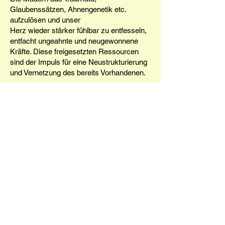
Glaubenssätzen, Ahnengenetik etc.
aufzulösen und unser
Herz wieder stärker fühlbar zu entfesseln,
entfacht ungeahnte und neugewonnene
Kräfte. Diese freigesetzten Ressourcen
sind der Impuls für eine Neustrukturierung
und Vernetzung des bereits Vorhandenen.
Diese Spirale wiederum trägt zu einem
Wandel im kollektiven System bei. Der
LebensGast erkennt immer klarer seine
Einzigartigkeit in der göttlichen Ganzheit
und schöpft aus der Fülle des Seins im
JETZT und HIER.
Wir kommen als Engel auf diese
Welt und bringen den Himmel
mit:
Die Sonne strahlt aus unserem