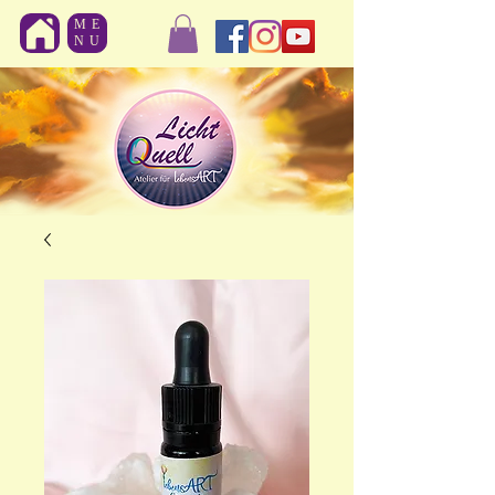
ME
NU