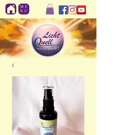
ME
NU