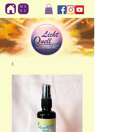
ME
NU