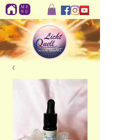
ME
NU