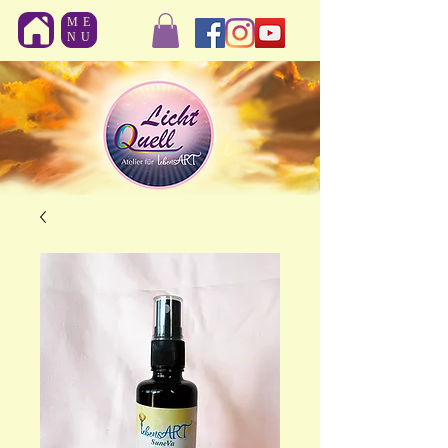
ME
NU