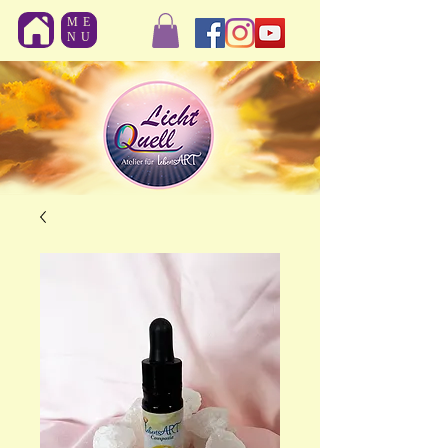
ME
NU