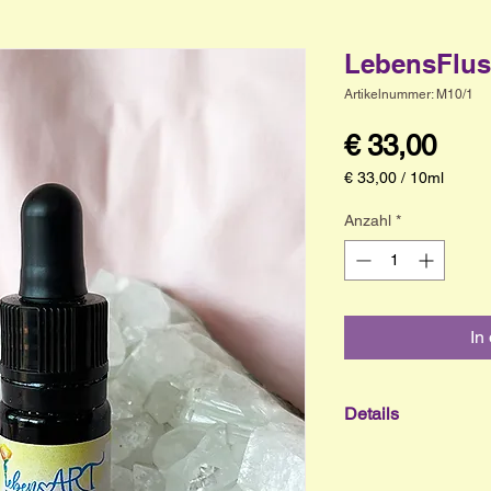
LebensFlus
Artikelnummer: M10/1
Prei
€ 33,00
€ 33,00
/
10ml
€ 33,00
pro
Anzahl
*
10
Milliliter
In
Details
Quintessenz
„Das Leben ist im H