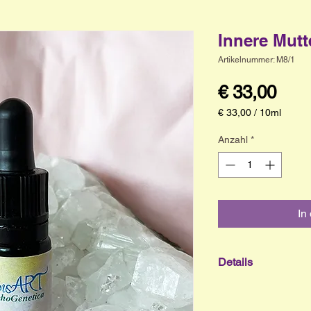
Innere Mutt
Artikelnummer: M8/1
Prei
€ 33,00
€ 33,00
/
10ml
€ 33,00
pro
Anzahl
*
10
Milliliter
In
Details
Quintessenz
„Dein Herz ist off