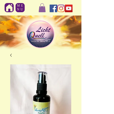
ME
NU