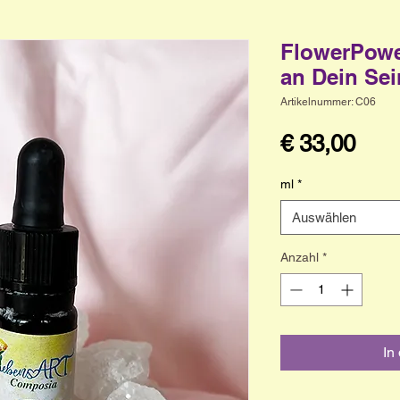
FlowerPower
an Dein Sei
Artikelnummer: C06
Prei
€ 33,00
ml
*
Auswählen
Anzahl
*
In