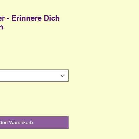
 - Erinnere Dich
n
s
 den Warenkorb