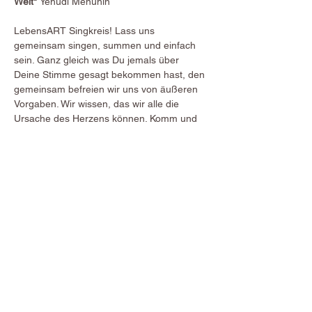
Welt" 
Yehudi Menuhin
LebensART Singkreis! Lass uns 
gemeinsam singen, summen und einfach 
sein. Ganz gleich was Du jemals über 
Deine Stimme gesagt bekommen hast, den 
gemeinsam befreien wir uns von äußeren 
Vorgaben. Wir wissen, das wir alle die 
Ursache des Herzens können. Komm und 
bereichere unsere gemeinsame Zeit. Lass 
uns miteinander einen herzlichen Abend 
bei Snacks und Getränken gestalten. Ganz 
frei einander auf unseren SternenWegen 
begegnen und einander erfahren. Wir 
freuen uns auf Dich!
Dauer:
 mind. 1,5 Std. - Einlass ab 17:30
Preis: 
10,00 € - Teilnahme für max. 8 
LebensGäste
Anmeldeschluss:
 bei verfügbaren Plätzen 
bis 24 Stunden vor Veranstaltungsbeginn
Hinweis:
 Socken/Hausschuhe bitte 