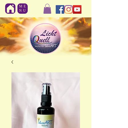
ME
NU