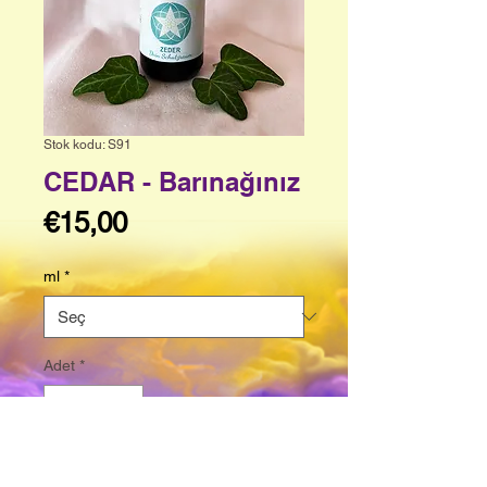
Stok kodu: S91
CEDAR - Barınağınız
Fiyat
€15,00
ml
*
Adet
*
Sepete Ekle