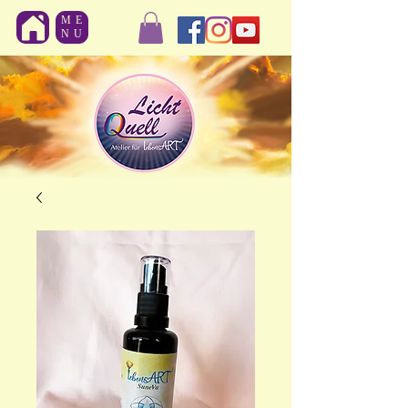
ME
NU