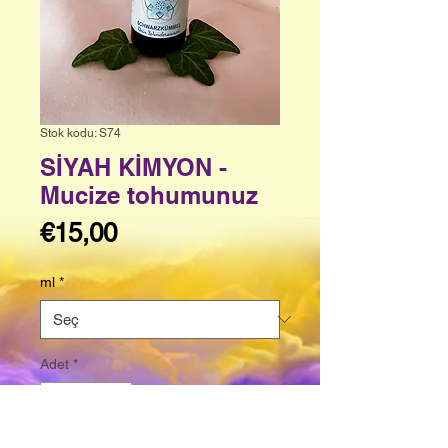
Stok kodu: S74
SİYAH KİMYON -
Mucize tohumunuz
Fiyat
€15,00
ml
*
Adet
*