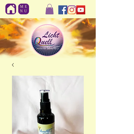
ME
NU