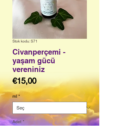
Stok kodu: S71
Civanperçemi -
yaşam gücü
vereniniz
Fiyat
€15,00
ml
*
Adet
*