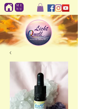
ME
NU