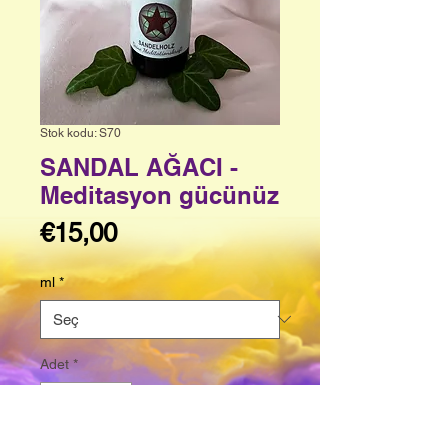
Stok kodu: S70
SANDAL AĞACI -
Meditasyon gücünüz
Fiyat
€15,00
ml
*
Adet
*