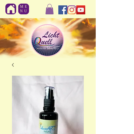
ME
NU