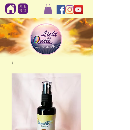
ME
NU