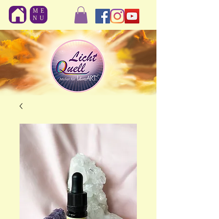
ME
NU