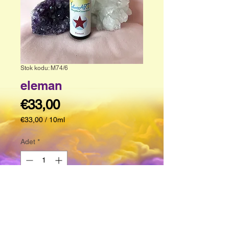
Stok kodu: M74/6
eleman
Fiyat
€33,00
€33,00
/
10ml
10
Mililitre
Adet
*
fiyatı
€33,00
Sepete Ekle