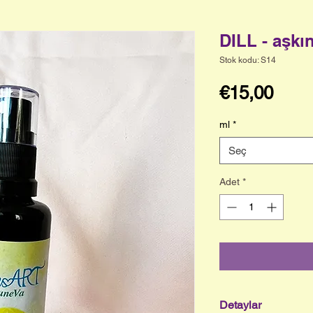
DILL - aşkın
Stok kodu: S14
Fiyat
€15,00
ml
*
Seç
Adet
*
Detaylar