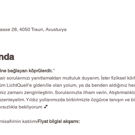
rasse 28, 4050 Traun, Avusturya
ında
ine bağlayan köprülerdir.
"
üm LichtQuell'e giden/ile olan yolum, ya da benden aldığınız he
üzenleyelim. Yıldız yollarımızda birbirimizle özgürce tanışın ve b
rsızlıkla bekliyorum 💕
safirinin katılımı
Fiyat bilgisi akşamı: