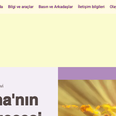
da
Bilgi ve araçlar
Basın ve Arkadaşlar
İletişim bilgileri
Ola
vi
a'nın