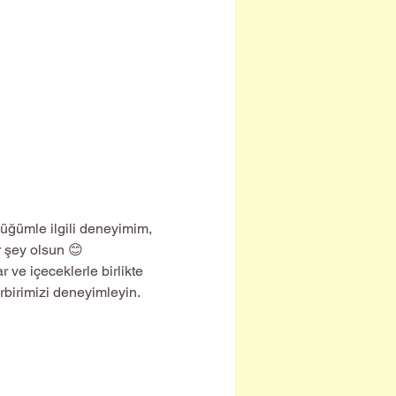
r şey olsun 😊
irbirimizi deneyimleyin.