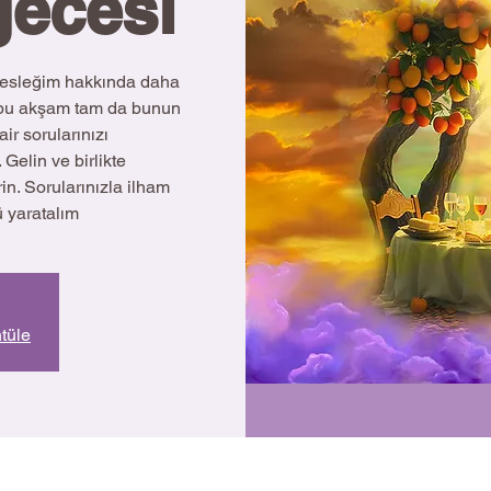
gecesi
sleğim hakkında daha
z bu akşam tam da bunun
ir sorularınızı
Gelin ve birlikte
in. Sorularınızla ilham
tü yaratalım
ntüle