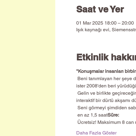
Saat ve Yer
01 Mar 2025 18:00 – 20:00
Işık kaynağı evi, Siemensst
Etkinlik hakk
"Konuşmalar insanları birbir
 Beni tanımlayan her şeye dair sorularınızı yanıtlamaktan mutluluk duyarım. İster fiziksel körlüğümle ilgili deneyimim, 
ister 2008'den beri yürüdüğ
 Gelin ve birlikte geçireceğimiz zamanı zenginleştirin. Sorularınızla ilham verin. Atıştırmalıklar ve içeceklerle birlikte 
interaktif bir dürtü akşamı d
 Seni görmeyi şimdiden sabı
 en az 1,5 saat
Süre:
 Ücretsiz! Maksimum 8 can mi
Daha Fazla Göster