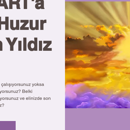
ART'a
 Huzur
 Yıldız
 çalışıyorsunuz yoksa
ıyorsunuz? Belki
niyorsunuz ve elinizde son
uz?