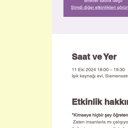
Biletler satılık değil
Şimdi diğer etkinlikleri görü
Saat ve Yer
11 Eki 2024 18:00 – 19:30
Işık kaynağı evi, Siemensst
Etkinlik hakk
"Kimseye hiçbir şey öğretem
 Zaten insanlarla mı çalışıyorsunuz yoksa hala sizin için doğru yolu mu arıyorsunuz? Belki kendinizle ve bilincinizle 