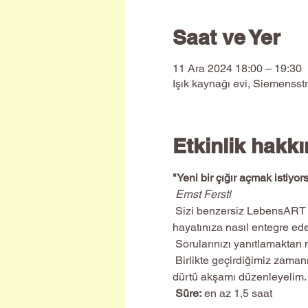
Saat ve Yer
11 Ara 2024 18:00 – 19:30
Işık kaynağı evi, Siemensst
Etkinlik hakk
"Yeni bir çığır açmak istiyo
Ernst Ferstl
 Sizi benzersiz LebensART dönüşüm anahtarlarıyla tanıştırıyorum. İnce dünyadan bana nasıl ulaştılar ve onları 
hayatınıza nasıl entegre edeb
 Sorularınızı yanıtlamakta
 Birlikte geçirdiğimiz zamanı zenginleştirin; sorularınızla ilham verin. Atıştırmalıklar ve içeceklerle birlikte interaktif bir 
dürtü akşamı düzenleyelim.
Süre:
 en az 1,5 saat