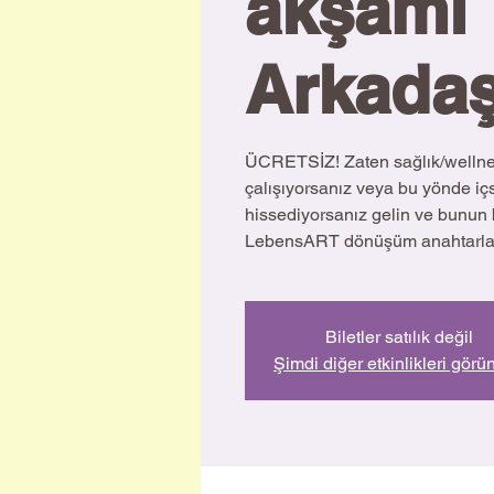
akşamı
Arkadaş
ÜCRETSİZ! Zaten sağlık/wellne
çalışıyorsanız veya bu yönde içs
hissediyorsanız gelin ve bunun b
LebensART dönüşüm anahtarlarıy
Biletler satılık değil
Şimdi diğer etkinlikleri görü